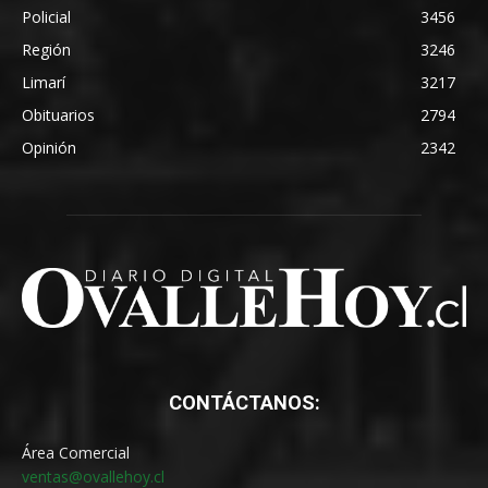
Policial
3456
Región
3246
Limarí
3217
Obituarios
2794
Opinión
2342
CONTÁCTANOS:
Área Comercial
ventas@ovallehoy.cl