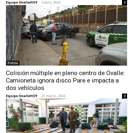
Equipo OvalleHOY
-
6 abril, 2026
0
Policía
Colisión múltiple en pleno centro de Ovalle:
Camioneta ignora disco Pare e impacta a
dos vehículos
Equipo OvalleHOY
-
27 marzo, 2026
0