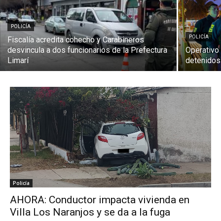
POLICÍA
POLICÍA
Fiscalía acredita cohecho y Carabineros
desvincula a dos funcionarios de la Prefectura
Operativo 
Limarí
detenidos
Policía
AHORA: Conductor impacta vivienda en
Villa Los Naranjos y se da a la fuga