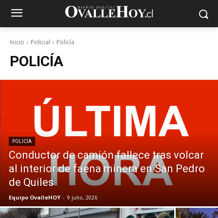
Inicio
Policial
Policía
POLICÍA
POLICÍA
Conductor de camión fallece tras volcar
al interior de faena minera en San Pedro
de Quiles
Equipo OvalleHOY
-
9 julio, 2026