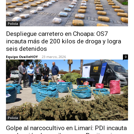
Policía
Despliegue carretero en Choapa: OS7
incauta más de 200 kilos de droga y logra
seis detenidos
Equipo OvalleHOY
-
23 marzo, 2026
0
Policía
Golpe al narcocultivo en Limarí: PDI incauta