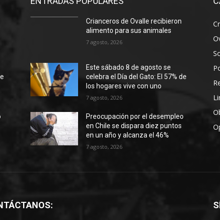
ENTRADAS POPULARES
C
Crianceros de Ovalle recibieron
Cr
alimento para sus animales
Ov
7 agosto, 2026
S
Po
Este sábado 8 de agosto se
de
celebra el Día del Gato: El 57% de
R
los hogares vive con uno
Li
7 agosto, 2026
Ob
o
Preocupación por el desempleo
en Chile se dispara diez puntos
O
en un año y alcanza el 46%
7 agosto, 2026
NTÁCTANOS:
S