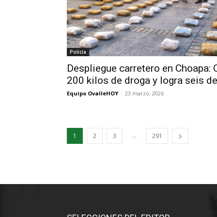
Policía
Despliegue carretero en Choapa:
200 kilos de droga y logra seis d
Equipo OvalleHOY
-
23 marzo, 2026
...
1
2
3
291