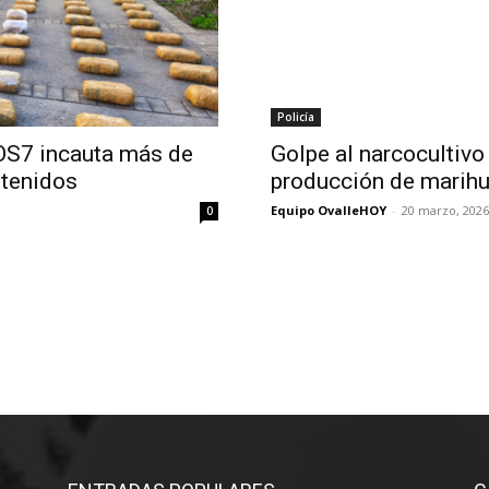
Policía
 OS7 incauta más de
Golpe al narcocultivo
etenidos
producción de marihu
Equipo OvalleHOY
-
20 marzo, 2026
0