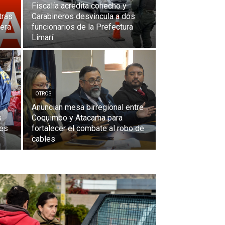
Fiscalía acredita cohecho y
tras
Carabineros desvincula a dos
nera
funcionarios de la Prefectura
Limarí
OTROS
Anuncian mesa birregional entre
s
Coquimbo y Atacama para
les
fortalecer el combate al robo de
cables