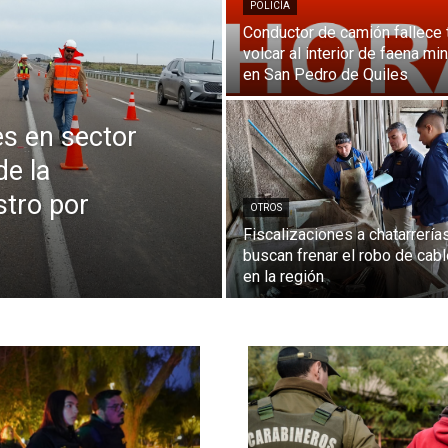
POLICÍA
Conductor de camión fallece 
volcar al interior de faena mi
en San Pedro de Quiles
s en sector
e la
stro por
OTROS
Fiscalizaciones a chatarrería
buscan frenar el robo de cab
en la región