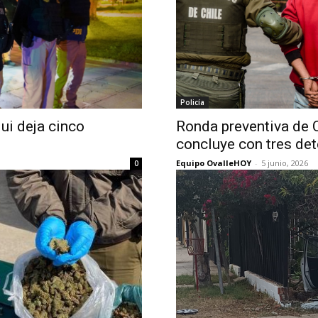
Policía
ui deja cinco
Ronda preventiva de 
concluye con tres de
Equipo OvalleHOY
-
5 junio, 2026
0