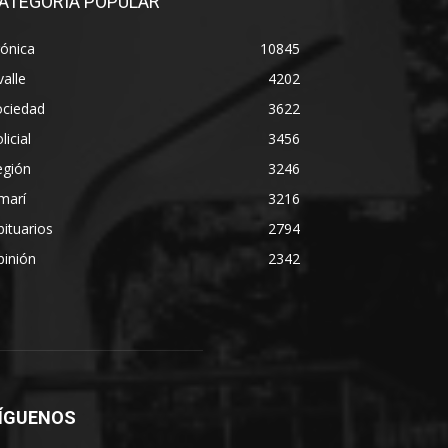
ATEGORÍA POPULAR
ónica
10845
alle
4202
ociedad
3622
licial
3456
egión
3246
marí
3216
ituarios
2794
pinión
2342
ÍGUENOS