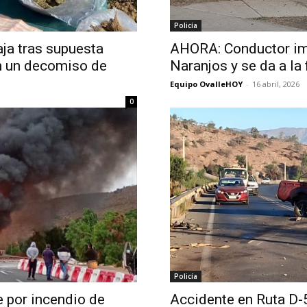
Policía
aja tras supuesta
AHORA: Conductor imp
en un decomiso de
Naranjos y se da a la
Equipo OvalleHOY
-
16 abril, 2026
0
Policía
e por incendio de
Accidente en Ruta D-5