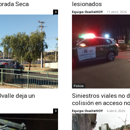
ebrada Seca
lesionados
Equipo OvalleHOY
-
11 abril, 2026
0
Policía
Ovalle deja un
Siniestros viales no 
colisión en acceso no
Equipo OvalleHOY
-
6 abril, 2026
0