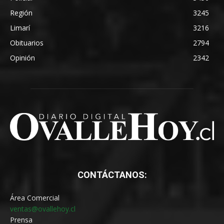
Región
3245
Limarí
3216
Obituarios
2794
Opinión
2342
CONTÁCTANOS:
Área Comercial
ventas@ovallehoy.cl
Prensa