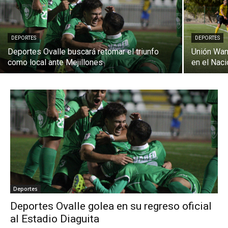
DEPORTES
DEPORTES
Deportes Ovalle buscará retomar el triunfo
Unión Wan
como local ante Mejillones
en el Nac
Deportes
Deportes Ovalle golea en su regreso oficial
al Estadio Diaguita