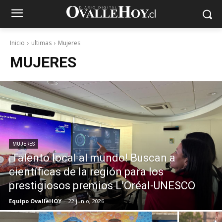
Inicio
ultimas
Mujeres
MUJERES
MUJERES
¡Talento local al mundo! Buscan a
científicas de la región para los
prestigiosos premios L’Oréal-UNESCO
Equipo OvalleHOY
-
22 junio, 2026