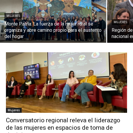
MUJERES
MUJERES
Monte Patria: La fuerza de la mujer rural se
organiza y abre camino propio para el sustento
Región de
del hogar
nacional e
Mujeres
Conversatorio regional releva el liderazgo
de las mujeres en espacios de toma de