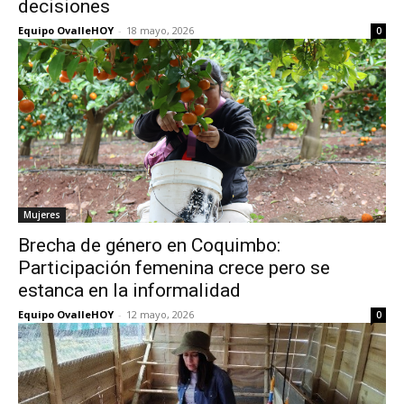
decisiones
Equipo OvalleHOY
-
18 mayo, 2026
0
Mujeres
Brecha de género en Coquimbo:
Participación femenina crece pero se
estanca en la informalidad
Equipo OvalleHOY
-
12 mayo, 2026
0