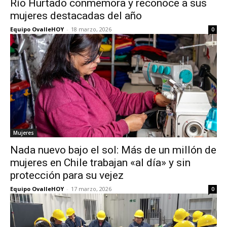
Río Hurtado conmemora y reconoce a sus
mujeres destacadas del año
Equipo OvalleHOY
-
18 marzo, 2026
0
Mujeres
Nada nuevo bajo el sol: Más de un millón de
mujeres en Chile trabajan «al día» y sin
protección para su vejez
Equipo OvalleHOY
-
17 marzo, 2026
0