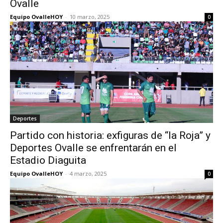
Ovalle
Equipo OvalleHOY
-
10 marzo, 2025
0
Deportes
Partido con historia: exfiguras de “la Roja” y
Deportes Ovalle se enfrentarán en el
Estadio Diaguita
Equipo OvalleHOY
-
4 marzo, 2025
0