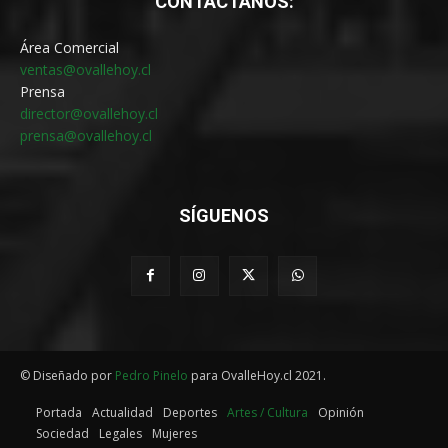
CONTÁCTANOS:
Área Comercial
ventas@ovallehoy.cl
Prensa
director@ovallehoy.cl
prensa@ovallehoy.cl
SÍGUENOS
© Diseñado por
Pedro Pinelo
para OvalleHoy.cl 2021.
Portada
Actualidad
Deportes
Artes / Cultura
Opinión
Sociedad
Legales
Mujeres