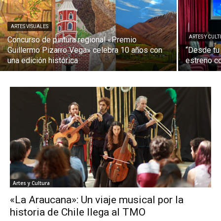
ARTES VISUALES
ARTES Y CUL
Concurso de pintura regional «Premio
Guillermo Pizarro Vega» celebra 10 años con
“Desde tu 
una edición histórica
estreno c
Artes y Cultura
«La Araucana»: Un viaje musical por la
historia de Chile llega al TMO