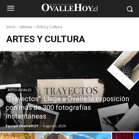
Inicio
ultimas
Artes y Cultura
ARTES Y CULTURA
ARTES VISUALES
“Trayectos”: Llega a Ovalle la exposición
con más de 300 fotografías
instantáneas
Equipo OvalleHOY
-
5 agosto, 2026