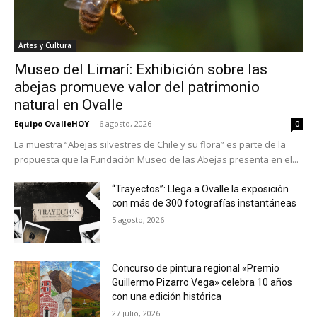
Artes y Cultura
Museo del Limarí: Exhibición sobre las
abejas promueve valor del patrimonio
natural en Ovalle
Equipo OvalleHOY
-
6 agosto, 2026
0
La muestra “Abejas silvestres de Chile y su flora” es parte de la
propuesta que la Fundación Museo de las Abejas presenta en el...
“Trayectos”: Llega a Ovalle la exposición
con más de 300 fotografías instantáneas
5 agosto, 2026
Concurso de pintura regional «Premio
Guillermo Pizarro Vega» celebra 10 años
con una edición histórica
27 julio, 2026