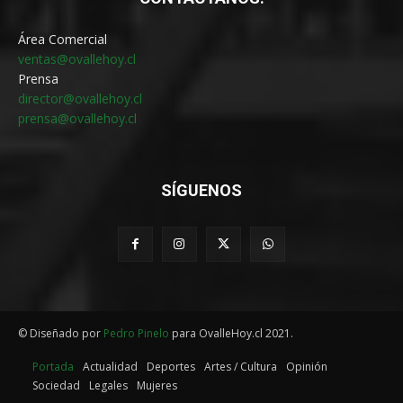
Área Comercial
ventas@ovallehoy.cl
Prensa
director@ovallehoy.cl
prensa@ovallehoy.cl
SÍGUENOS
© Diseñado por
Pedro Pinelo
para OvalleHoy.cl 2021.
Portada
Actualidad
Deportes
Artes / Cultura
Opinión
Sociedad
Legales
Mujeres