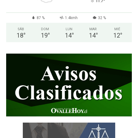
°
11.7
87 %
1.4kmh
32 %
SÁB
DOM
LUN
MAR
MIÉ
18
°
19
°
14
°
14
°
12
°