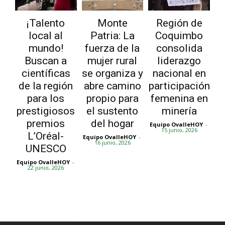
¡Talento
Monte
Región de
local al
Patria: La
Coquimbo
mundo!
fuerza de la
consolida
Buscan a
mujer rural
liderazgo
científicas
se organiza y
nacional en
de la región
abre camino
participación
para los
propio para
femenina en
prestigiosos
el sustento
minería
premios
del hogar
Equipo OvalleHOY
-
15 junio, 2026
L’Oréal-
Equipo OvalleHOY
-
16 junio, 2026
UNESCO
Equipo OvalleHOY
-
22 junio, 2026