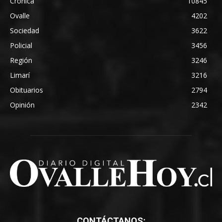
Crónica
10845
Ovalle
4202
Sociedad
3622
Policial
3456
Región
3246
Limarí
3216
Obituarios
2794
Opinión
2342
CONTÁCTANOS: