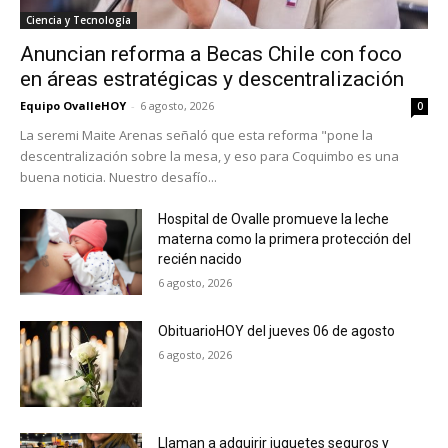
Ciencia y Tecnología
Anuncian reforma a Becas Chile con foco
en áreas estratégicas y descentralización
Equipo OvalleHOY
-
6 agosto, 2026
0
La seremi Maite Arenas señaló que esta reforma "pone la
descentralización sobre la mesa, y eso para Coquimbo es una
buena noticia. Nuestro desafío...
Hospital de Ovalle promueve la leche
materna como la primera protección del
recién nacido
6 agosto, 2026
ObituarioHOY del jueves 06 de agosto
6 agosto, 2026
Llaman a adquirir juguetes seguros y