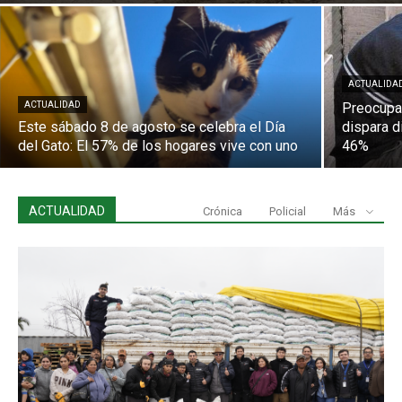
ACTUALIDA
ACTUALIDAD
Preocupa
Este sábado 8 de agosto se celebra el Día
dispara d
del Gato: El 57% de los hogares vive con uno
46%
ACTUALIDAD
Crónica
Policial
Más