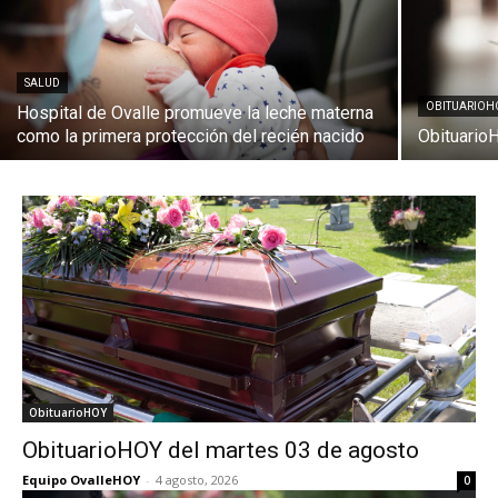
SALUD
OBITUARIOH
Hospital de Ovalle promueve la leche materna
como la primera protección del recién nacido
Obituario
ObituarioHOY
ObituarioHOY del martes 03 de agosto
Equipo OvalleHOY
-
4 agosto, 2026
0