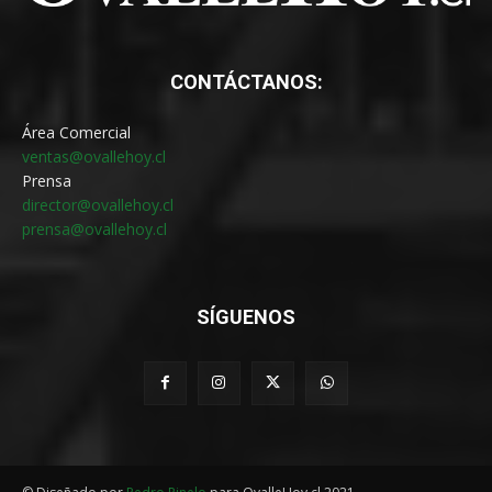
CONTÁCTANOS:
Área Comercial
ventas@ovallehoy.cl
Prensa
director@ovallehoy.cl
prensa@ovallehoy.cl
SÍGUENOS