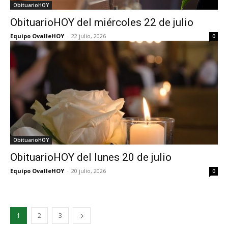
ObituarioHOY
ObituarioHOY del miércoles 22 de julio
Equipo OvalleHOY
-
22 julio, 2026
0
ObituarioHOY
ObituarioHOY del lunes 20 de julio
Equipo OvalleHOY
-
20 julio, 2026
0
1
2
3