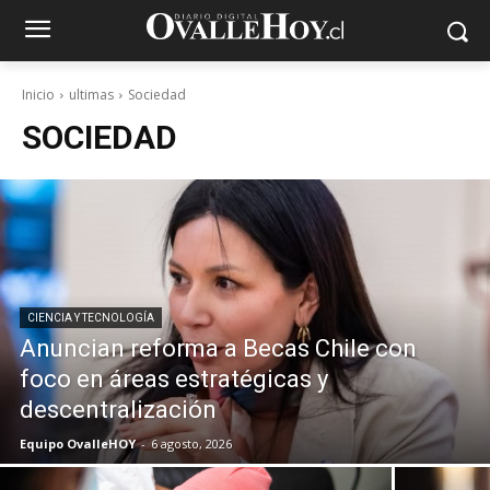
Inicio
ultimas
Sociedad
SOCIEDAD
CIENCIA Y TECNOLOGÍA
Anuncian reforma a Becas Chile con
foco en áreas estratégicas y
descentralización
Equipo OvalleHOY
-
6 agosto, 2026