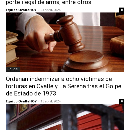
porte ilegal de arma, entre otros
Equipo OvalleHOY
-
23 abril, 2024
0
Policial
Ordenan indemnizar a ocho víctimas de
torturas en Ovalle y La Serena tras el Golpe
de Estado de 1973
Equipo OvalleHOY
-
15 abril, 2024
0