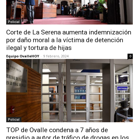
Policial
Corte de La Serena aumenta indemnización
por daño moral a la víctima de detención
ilegal y tortura de hijas
Equipo OvalleHOY
-
9 febrero, 2024
0
Policial
TOP de Ovalle condena a 7 años de
presidio a autor de tráfico de drogas en los