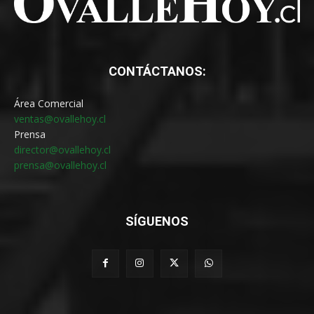
CONTÁCTANOS:
Área Comercial
ventas@ovallehoy.cl
Prensa
director@ovallehoy.cl
prensa@ovallehoy.cl
SÍGUENOS