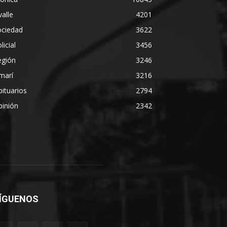
alle
4201
ociedad
3622
licial
3456
egión
3246
marí
3216
ituarios
2794
pinión
2342
ÍGUENOS