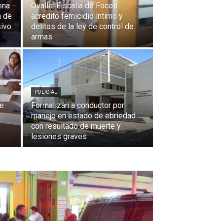
ena
Ovalle: Fiscalía de Focos
n de
acreditó femicidio íntimo y
sivo
delitos de la ley de control de
armas
POLICIAL
le
Formalizan a conductor por
manejo en estado de ebriedad
con resultado de muerte y
lesiones graves