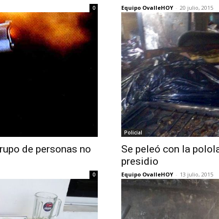
Equipo OvalleHOY
-
20 julio, 2015
0
Policial
grupo de personas no
Se peleó con la polol
presidio
Equipo OvalleHOY
-
13 julio, 2015
0