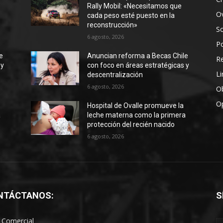
Rally Mobil: «Necesitamos que
Ov
cada peso esté puesto en la
reconstrucción»
S
6 agosto, 2026
Po
e
Anuncian reforma a Becas Chile
R
 y
con foco en áreas estratégicas y
Li
descentralización
6 agosto, 2026
Ob
O
Hospital de Ovalle promueve la
a
leche materna como la primera
protección del recién nacido
6 agosto, 2026
NTÁCTANOS:
S
 Comercial