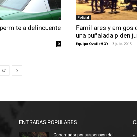
Policial
 permite a delincuente
Familiares y amigos 
una puñalada piden ju
Equipo OvalleHOY
-
3 julio, 2015
0
87
ENTRADAS POPULARES
C
Gobernador por suspensión del
Cr