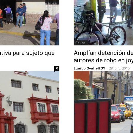
Policial
tiva para sujeto que
Amplían detención de
autores de robo en jo
Equipo OvalleHOY
-
28 julio, 2015
0