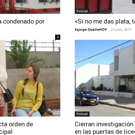
Policial
ra condenado por
«Si no me das plata, 
Equipo OvalleHOY
-
25 julio, 2015
0
Policial
cta orden de
Cierran investigación
cipal
en las puertas de lice