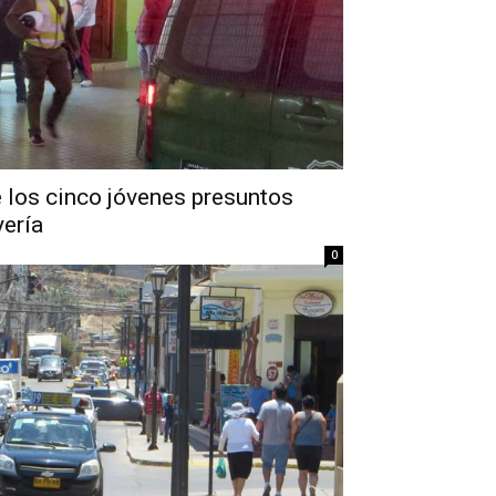
 los cinco jóvenes presuntos
yería
0