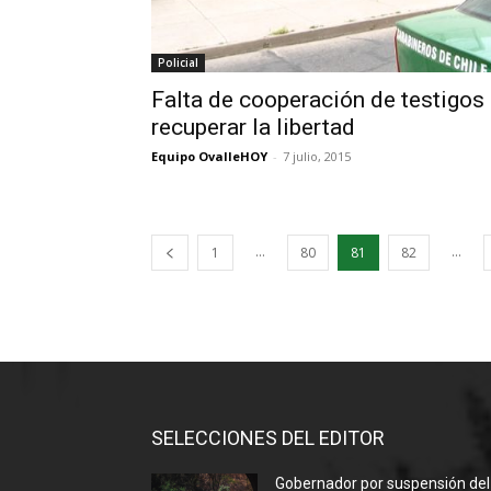
Policial
Falta de cooperación de testigos
recuperar la libertad
Equipo OvalleHOY
-
7 julio, 2015
...
...
1
80
81
82
SELECCIONES DEL EDITOR
Gobernador por suspensión del