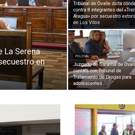
Tribunal de Ovalle dicta cond
contra 8 integrantes del «Tre
Aragua» por secuestro extor
en Los Vilos
e La Serena
POLICIAL
secuestro en
Juzgado de Garantía de Oval
contará con Tribunal de
Tratamiento de Drogas para
adolescentes