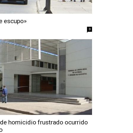
te escupo»
0
 de homicidio frustrado ocurrido
o