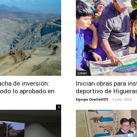
Limarí
cha de inversión:
Inician obras para in
odo lo aprobado en
deportivo de Higuera
Equipo OvalleHOY
-
2 julio, 2026
0