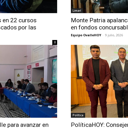
Limarí
s en 22 cursos
Monte Patria apalanc
scados por las
en fondos concursab
Equipo OvalleHOY
-
9 julio, 2026
0
Política
lle para avanzar en
PolíticaHOY: Conseje