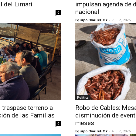
al del Limarí
impulsan agenda de d
nacional
0
Equipo OvalleHOY
-
7 julio, 2026
Política
 traspase terreno a
Robo de Cables: Mesa
ción de las Familias
disminución de event
meses
0
Equipo OvalleHOY
-
4 julio, 2026