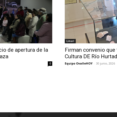
Limarí
io de apertura de la
Firman convenio que f
raza
Cultura DE Río Hurta
Equipo OvalleHOY
-
30 junio, 2026
0