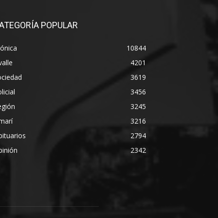
ATEGORÍA POPULAR
ónica
10844
alle
4201
ociedad
3619
licial
3456
egión
3245
marí
3216
ituarios
2794
pinión
2342