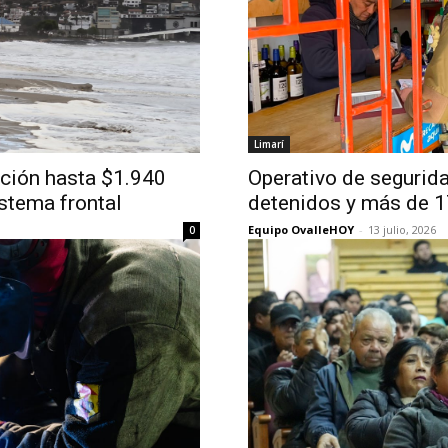
Limarí
ición hasta $1.940
Operativo de segurida
stema frontal
detenidos y más de 1
Equipo OvalleHOY
-
13 julio, 2026
0