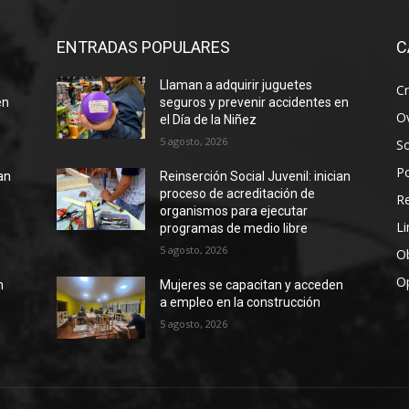
ENTRADAS POPULARES
C
Llaman a adquirir juguetes
Cr
en
seguros y prevenir accidentes en
Ov
el Día de la Niñez
5 agosto, 2026
S
Po
ian
Reinserción Social Juvenil: inician
proceso de acreditación de
R
organismos para ejecutar
Li
programas de medio libre
5 agosto, 2026
Ob
O
n
Mujeres se capacitan y acceden
a empleo en la construcción
5 agosto, 2026