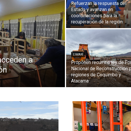
Refuerzan la respuesta del
Estado y avanzan en
coordinaciones para la
recuperación de la región
LIMARÍ
acceden a
Proponen recurrir a ley de F
ón
Nacional de Reconstrucción 
regiones de Coquimbo y
Atacama