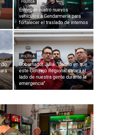
POLÍTICA
Entregan cuatro nuevos
vehículos a Gendarmería para
fortalecer el traslado de internos
POLÍTICA
ondo
Gobernador Juliá: “Confío en que
para
este Consejo Regional estará al
lado de nuestra gente durante la
emergencia”