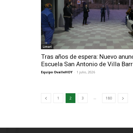
Limarí
Tras años de espera: Nuevo anunc
Escuela San Antonio de Villa Bar
Equipo OvalleHOY
-
1 julio, 2026
...
1
2
3
180