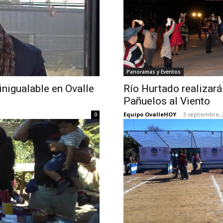
Panoramas y Eventos
nigualable en Ovalle
Río Hurtado realizará
Pañuelos al Viento
Equipo OvalleHOY
-
3 septiembre, 
0