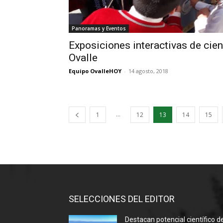
Panoramas y Eventos
Exposiciones interactivas de cien
Ovalle
Equipo OvalleHOY
-
14 agosto, 2018
...
1
12
13
14
15
SELECCIONES DEL EDITOR
Destacan potencial científico d