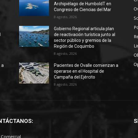
Archipiélago de HumboldT en
Ov
Congreso de Ciencias del Mar
8 agosto, 2026
S
Po
Gobierno Regional articula plan
l
de reactivación turística junto al
R
sector público y gremios de la
Li
Región de Coquimbo
8 agosto, 2026
Ob
O
 a
Pacientes de Ovalle comienzan a
operarse en el Hospital de
Campaña del Ejército
8 agosto, 2026
NTÁCTANOS:
S
 Comercial