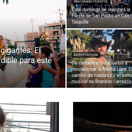
PANORAMAS Y EVENTOS
Este domingo se realizará la
Fiesta de San Pedro en Calet
Talquilla
gigantes: El
ARTES Y CULTURA
dible para este
De cantarle a los abuelos a
revolucionar la Media Luna: E
camino de madurez y el salto
musical de Brandon Carrasco