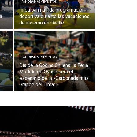
PANORAMAS Y EVENTOS
Impulsan nutrida programación
a
deportiva durante las vacaciones
de invierno en Ovalle
PANORAMAS Y EVENTOS
Día de la Cocina Chilena: la Feria
l
Modelo de Ovalle será el
escenario de la «Carbonada más
Grande del Limarí»