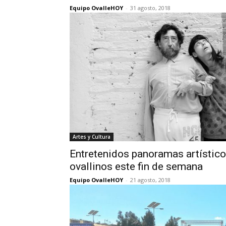
Equipo OvalleHOY
-
31 agosto, 2018
Artes y Cultura
Entretenidos panoramas artístico
ovallinos este fin de semana
Equipo OvalleHOY
-
21 agosto, 2018