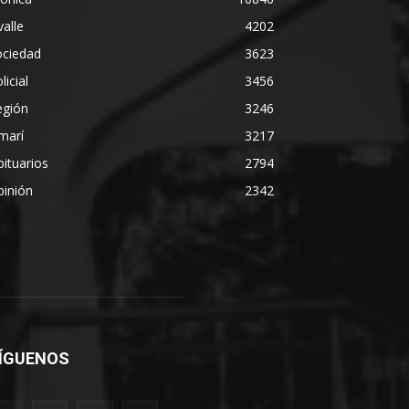
alle
4202
ociedad
3623
licial
3456
egión
3246
marí
3217
ituarios
2794
pinión
2342
ÍGUENOS