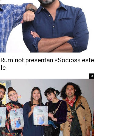
o Ruminot presentan «Socios» este
le
0