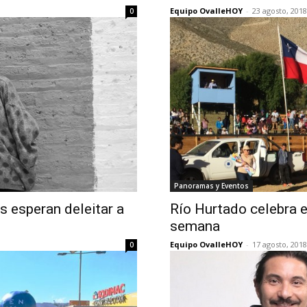
Equipo OvalleHOY
-
23 agosto, 2018
0
Panoramas y Eventos
s esperan deleitar a
Río Hurtado celebra el
semana
Equipo OvalleHOY
-
17 agosto, 2018
0