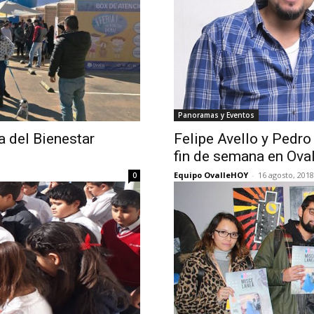
Panoramas y Eventos
a del Bienestar
Felipe Avello y Pedr
fin de semana en Oval
Equipo OvalleHOY
-
16 agosto, 2018
0