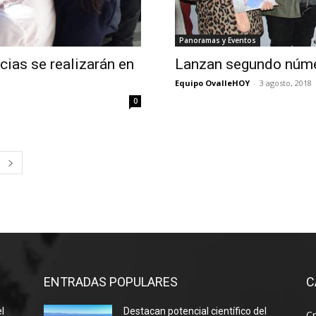
Panoramas y Eventos
cias se realizarán en
Lanzan segundo número
Equipo OvalleHOY
-
3 agosto, 2018
0
ENTRADAS POPULARES
C
el
Destacan potencial científico del
Cr