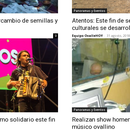
Panoramas y Eventos
rcambio de semillas y
Atentos: Este fin de
culturales se desarro
Equipo OvalleHOY
-
31 agosto, 2018
0
Panoramas y Eventos
mo solidario este fin
Realizan show homena
músico ovallino