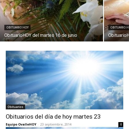
OBITUARIO HOY
OBITUARIO 
ObituarioHOY del martes 16 de junio
ObituarioH
Obituarios
Obituarios del día de hoy martes 23
Equipo OvalleHOY
-
23 septiembre, 2014
0