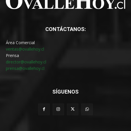
CONTÁCTANOS:
Área Comercial
ventas@ovallehoy.cl
Prensa
director@ovallehoy.cl
prensa@ovallehoy.cl
SÍGUENOS