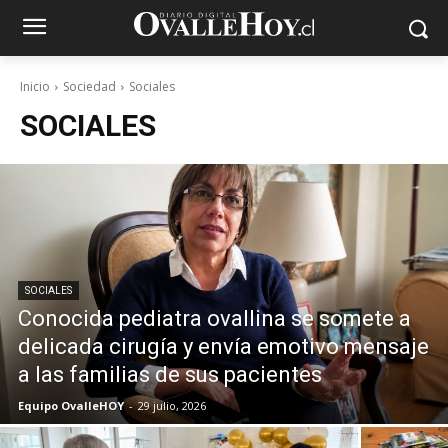
Inicio
Sociedad
Sociales
SOCIALES
SOCIALES
Conocida pediatra ovallina se somete a
delicada cirugía y envía emotivo mensaje
a las familias de sus pacientes
Equipo OvalleHOY
-
29 julio, 2026