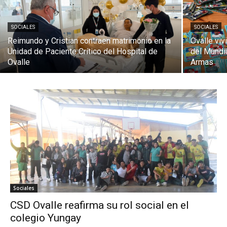
SOCIALES
SOCIALES
Reimundo y Cristian contraen matrimonio en la
Ovalle viv
Unidad de Paciente Crítico del Hospital de
del Mundi
Ovalle
Armas
Sociales
CSD Ovalle reafirma su rol social en el
colegio Yungay