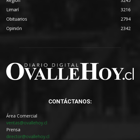
Región
3245
Limarí
3216
Obituarios
2794
Opinión
2342
CONTÁCTANOS:
Área Comercial
ventas@ovallehoy.cl
Prensa
director@ovallehoy.cl