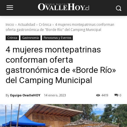
Inicio
Actualidad
Crónica
4 mujeres montepatrinas conforman
oferta gastronómica de "Borde Río" del Camping Municipal
Crónica
Gastronomía
Panoramas y Eventos
4 mujeres montepatrinas
conforman oferta
gastronómica de «Borde Río»
del Camping Municipal
By
Equipo OvalleHOY
14 enero, 2023
4419
0