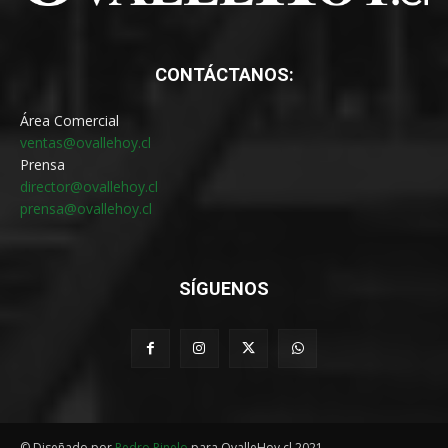
CONTÁCTANOS:
Área Comercial
ventas@ovallehoy.cl
Prensa
director@ovallehoy.cl
prensa@ovallehoy.cl
SÍGUENOS
© Diseñado por
Pedro Pinelo
para OvalleHoy.cl 2021.