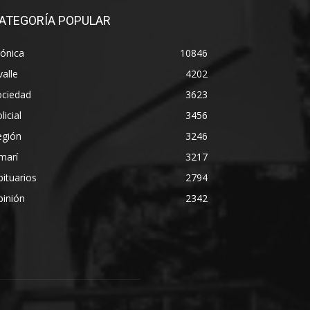
ATEGORÍA POPULAR
ónica
10846
alle
4202
ociedad
3623
licial
3456
egión
3246
marí
3217
ituarios
2794
pinión
2342