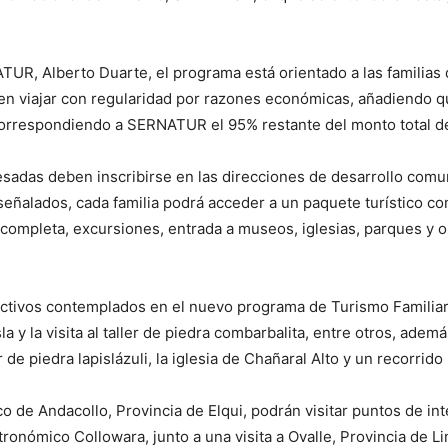
TUR, Alberto Duarte, el programa está orientado a las familias
den viajar con regularidad por razones económicas, añadiendo q
correspondiendo a SERNATUR el 95% restante del monto total de
resadas deben inscribirse en las direcciones de desarrollo comu
eñalados, cada familia podrá acceder a un paquete turístico co
completa, excursiones, entrada a museos, iglesias, parques y obs
tractivos contemplados en el nuevo programa de Turismo Famili
a y la visita al taller de piedra combarbalita, entre otros, adem
de piedra lapislázuli, la iglesia de Chañaral Alto y un recorrido
ico de Andacollo, Provincia de Elqui, podrán visitar puntos de in
ronómico Collowara, junto a una visita a Ovalle, Provincia de Lima