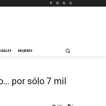
EGALES
MUJERES
… por sólo 7 mil
1645
0