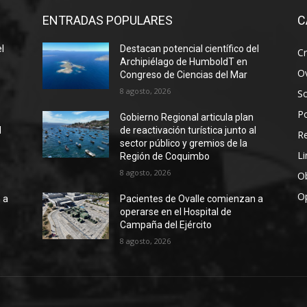
ENTRADAS POPULARES
C
el
Destacan potencial científico del
Cr
Archipiélago de HumboldT en
Ov
Congreso de Ciencias del Mar
8 agosto, 2026
S
Po
Gobierno Regional articula plan
l
de reactivación turística junto al
R
sector público y gremios de la
Li
Región de Coquimbo
8 agosto, 2026
Ob
O
 a
Pacientes de Ovalle comienzan a
operarse en el Hospital de
Campaña del Ejército
8 agosto, 2026