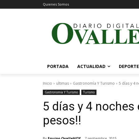
Quienes Somos
PORTADA
ACTUALIDAD
DEPORTE
Inicio
ultimas
Gastronomía Y Turismo
5 días y 4 
Gastronomía Y Turismo
Turismo
5 días y 4 noches
pesos!!
By
Equipo OvalleHOY
7 septiembre, 2015