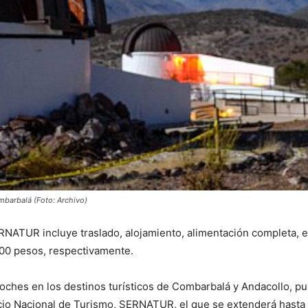
ombarbalá (Foto: Archivo)
ATUR incluye traslado, alojamiento, alimentación completa, exc
500 pesos, respectivamente.
 noches en los destinos turísticos de Combarbalá y Andacollo, p
io Nacional de Turismo, SERNATUR, el que se extenderá hasta j