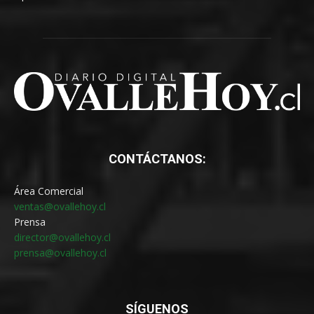
CONTÁCTANOS:
Área Comercial
ventas@ovallehoy.cl
Prensa
director@ovallehoy.cl
prensa@ovallehoy.cl
SÍGUENOS