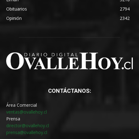
5 agosto, 2026
Reinserción Social Juvenil: inician proceso
de acreditación de organismos para
ejecutar programas de medio libre
5 agosto, 2026
Mujeres se capacitan y acceden a empleo
en la construcción
5 agosto, 2026
ENTRADAS POPULARES
Llaman a adquirir juguetes seguros y
prevenir accidentes en el Día de la Niñez
5 agosto, 2026