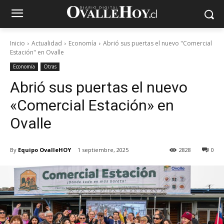
Inicio
Actualidad
Economía
Abrió sus puertas el nuevo "Comercial
Estación" en Ovalle
Economía
Otras
Abrió sus puertas el nuevo
«Comercial Estación» en
Ovalle
By
Equipo OvalleHOY
1 septiembre, 2025
2828
0