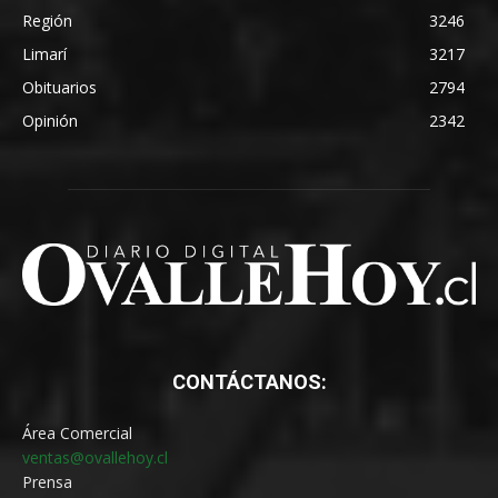
Región
3246
Limarí
3217
Obituarios
2794
Opinión
2342
CONTÁCTANOS:
Área Comercial
ventas@ovallehoy.cl
Prensa