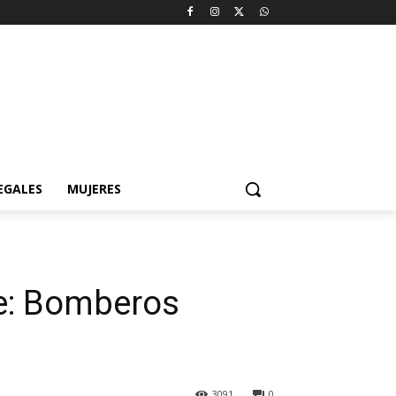
EGALES
MUJERES
le: Bomberos
3091
0