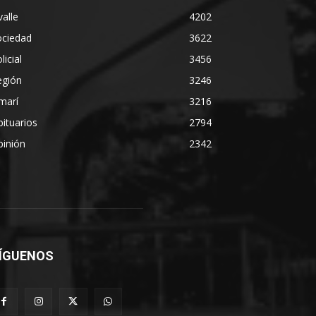
alle
4202
ociedad
3622
licial
3456
egión
3246
marí
3216
ituarios
2794
pinión
2342
ÍGUENOS