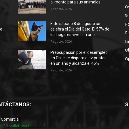
alimento para sus animales
Ov
7 agosto, 2026
S
Po
Este sábado 8 de agosto se
de
celebra el Día del Gato: El 57% de
R
los hogares vive con uno
Li
7 agosto, 2026
Ob
o
Preocupación por el desempleo
en Chile se dispara diez puntos
O
en un año y alcanza el 46%
7 agosto, 2026
NTÁCTANOS:
S
 Comercial
as@ovallehoy.cl