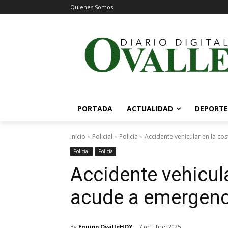
Quienes Somos
PORTADA
ACTUALIDAD
DEPORTE
Inicio
Policial
Policía
Accidente vehicular en la c
Policial
Policía
Accidente vehicul
acude a emergenc
By
Equipo OvalleHOY
7 octubre, 2025