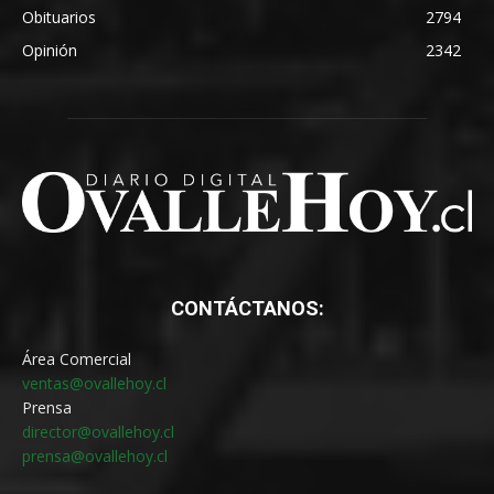
Obituarios
2794
Opinión
2342
CONTÁCTANOS:
Área Comercial
ventas@ovallehoy.cl
Prensa
director@ovallehoy.cl
prensa@ovallehoy.cl