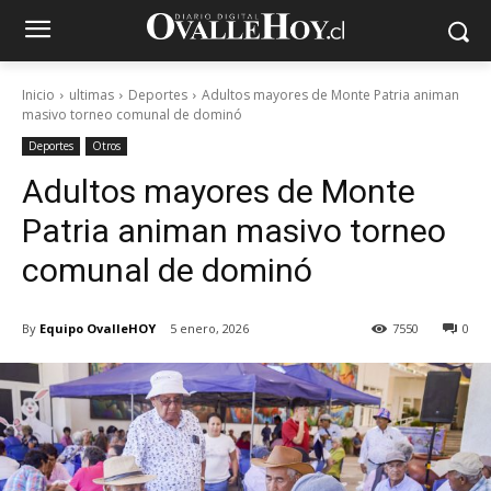
Inicio
ultimas
Deportes
Adultos mayores de Monte Patria animan
masivo torneo comunal de dominó
Deportes
Otros
Adultos mayores de Monte
Patria animan masivo torneo
comunal de dominó
By
Equipo OvalleHOY
5 enero, 2026
7550
0