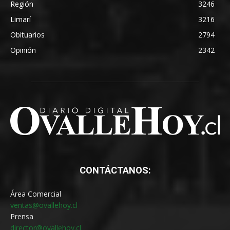
Región
3246
Limarí
3216
Obituarios
2794
Opinión
2342
CONTÁCTANOS:
Área Comercial
ventas@ovallehoy.cl
Prensa
director@ovallehoy.cl