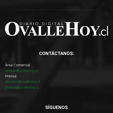
CONTÁCTANOS:
Área Comercial
ventas@ovallehoy.cl
Prensa
director@ovallehoy.cl
prensa@ovallehoy.cl
SÍGUENOS