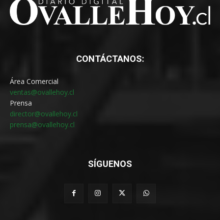
CONTÁCTANOS:
Área Comercial
ventas@ovallehoy.cl
Prensa
director@ovallehoy.cl
prensa@ovallehoy.cl
SÍGUENOS