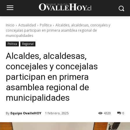
Inicio
Actualidad
Política
Alcaldes, alcaldesas, concejales y
concejalas participan en primera asamblea regional de
municipalidades
Política
Regional
Alcaldes, alcaldesas,
concejales y concejalas
participan en primera
asamblea regional de
municipalidades
By
Equipo OvalleHOY
1 febrero, 2025
4320
0