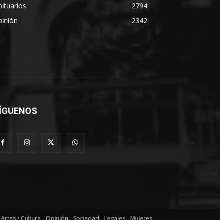
ituarios
2794
pinión
2342
ÍGUENOS
Artes / Cultura
Opinión
Sociedad
Legales
Mujeres