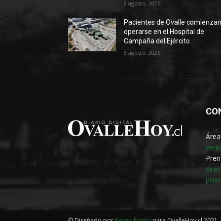
8 agosto, 2026
Pacientes de Ovalle comienzan
operarse en el Hospital de
Campaña del Ejército
8 agosto, 2026
CO
Área
vent
Pren
dire
pren
© Diseñado por
Pedro Pinelo
para OvalleHoy.cl 2021.