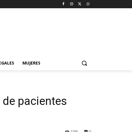
EGALES
MUJERES
a de pacientes
1260
0