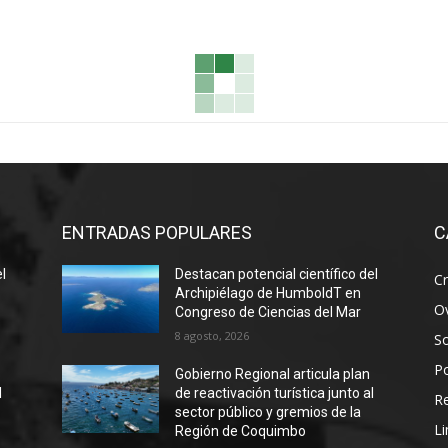
ENTRADAS POPULARES
C
el
Destacan potencial científico del
Cr
Archipiélago de HumboldT en
Ov
Congreso de Ciencias del Mar
8 agosto, 2026
S
Po
Gobierno Regional articula plan
l
de reactivación turística junto al
R
sector público y gremios de la
Li
Región de Coquimbo