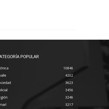
ATEGORÍA POPULAR
ónica
10846
alle
4202
ociedad
3623
licial
3456
egión
3246
marí
3217