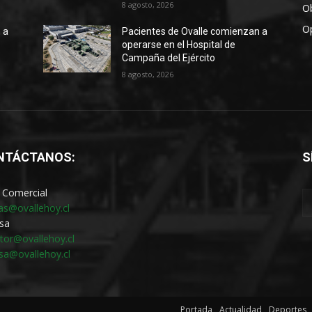
8 agosto, 2026
Ob
O
 a
Pacientes de Ovalle comienzan a
operarse en el Hospital de
Campaña del Ejército
8 agosto, 2026
NTÁCTANOS:
S
 Comercial
as@ovallehoy.cl
sa
ctor@ovallehoy.cl
sa@ovallehoy.cl
Portada
Actualidad
Deportes