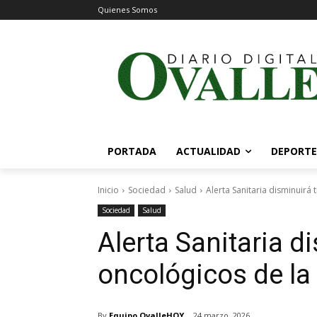
Quienes Somos
PORTADA
ACTUALIDAD
DEPORTE
Inicio
Sociedad
Salud
Alerta Sanitaria disminuirá
Sociedad
Salud
Alerta Sanitaria 
oncológicos de la
By
Equipo OvalleHOY
24 marzo, 2026