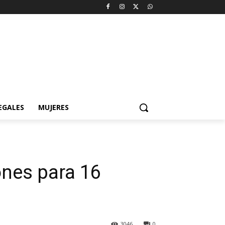
EGALES
MUJERES
ones para 16
3046
0