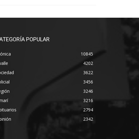
ATEGORÍA POPULAR
ónica
10845
alle
4202
ociedad
3622
licial
3456
egión
3246
marí
3216
ituarios
2794
pinión
2342