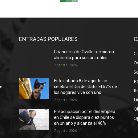
ENTRADAS POPULARES
C
Crianceros de Ovalle recibieron
Cr
alimento para sus animales
Ov
7 agosto, 2026
S
Po
Este sábado 8 de agosto se
de
celebra el Día del Gato: El 57% de
R
los hogares vive con uno
Li
7 agosto, 2026
Ob
o
Preocupación por el desempleo
en Chile se dispara diez puntos
O
en un año y alcanza el 46%
7 agosto, 2026