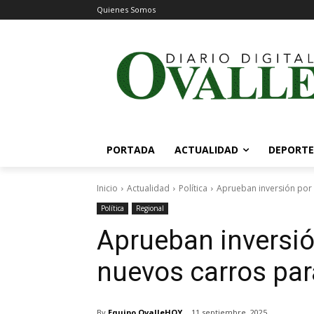
Quienes Somos
PORTADA
ACTUALIDAD
DEPORTE
Inicio
Actualidad
Política
Aprueban inversión por 
Política
Regional
Aprueban inversió
nuevos carros pa
By
Equipo OvalleHOY
11 septiembre, 2025