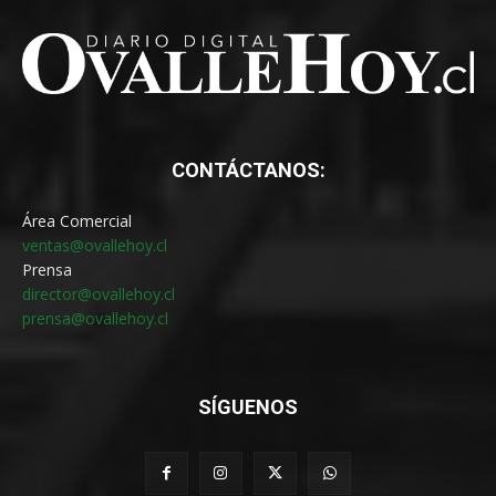
CONTÁCTANOS:
Área Comercial
ventas@ovallehoy.cl
Prensa
director@ovallehoy.cl
prensa@ovallehoy.cl
SÍGUENOS