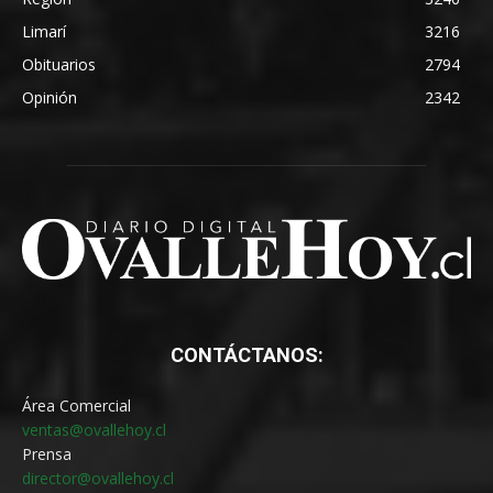
Limarí
3216
Obituarios
2794
Opinión
2342
CONTÁCTANOS:
Área Comercial
ventas@ovallehoy.cl
Prensa
director@ovallehoy.cl