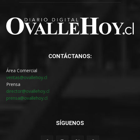
CONTÁCTANOS:
Área Comercial
ventas@ovallehoy.cl
Prensa
director@ovallehoy.cl
prensa@ovallehoy.cl
SÍGUENOS