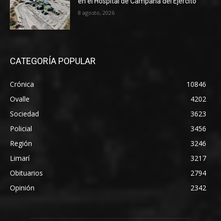
en el Hospital de Campaña del Ejército
8 agosto, 2026
CATEGORÍA POPULAR
Crónica
10846
Ovalle
4202
Sociedad
3623
Policial
3456
Región
3246
Limarí
3217
Obituarios
2794
Opinión
2342