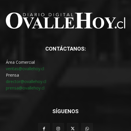
CONTÁCTANOS:
Área Comercial
ventas@ovallehoy.cl
Prensa
director@ovallehoy.cl
prensa@ovallehoy.cl
SÍGUENOS