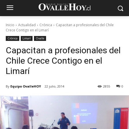
Inicio
Actualidad
Crónica
Capacitan a profesionales del Chile
Crece Contigo en el Limarí
Crónica
Limarí
Ovalle
Capacitan a profesionales del
Chile Crece Contigo en el
Limarí
By
Equipo OvalleHOY
22 julio, 2014
2855
0