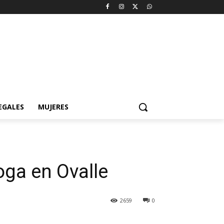
EGALES
MUJERES
oga en Ovalle
2659
0