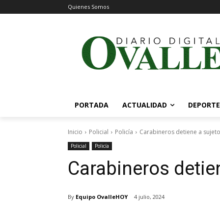
Quienes Somos
PORTADA
ACTUALIDAD
DEPORTE
Inicio
Policial
Policía
Carabineros detiene a sujet
Policial
Policía
Carabineros detie
By
Equipo OvalleHOY
4 julio, 2024