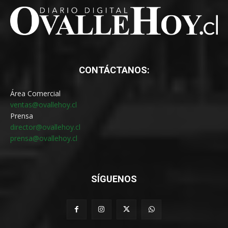
CONTÁCTANOS:
Área Comercial
ventas@ovallehoy.cl
Prensa
director@ovallehoy.cl
prensa@ovallehoy.cl
SÍGUENOS