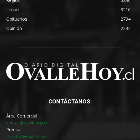
Región
3246
Limarí
3216
Obituarios
2794
Opinión
2342
CONTÁCTANOS:
Área Comercial
ventas@ovallehoy.cl
Prensa
director@ovallehoy.cl