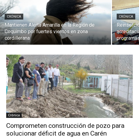
CRÓNICA
CRÓNICA
Mantienen Alerta Amarilla en la Región de
Reinserció
Coquimbo por fuertes vientos en zona
acreditac
cordillerana
programas
Crónica
Comprometen construcción de pozo para
solucionar déficit de agua en Carén