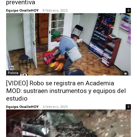
preventiva
Equipo OvalleHOY
-
8 febrero, 2025
0
Policía
[VIDEO] Robo se registra en Academia
MOD: sustraen instrumentos y equipos del
estudio
Equipo OvalleHOY
-
6 febrero, 2025
0