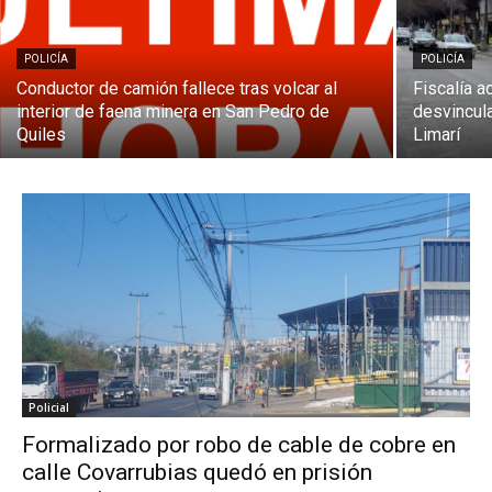
POLICÍA
POLICÍA
Conductor de camión fallece tras volcar al
Fiscalía a
interior de faena minera en San Pedro de
desvincula
Quiles
Limarí
Policial
Formalizado por robo de cable de cobre en
calle Covarrubias quedó en prisión