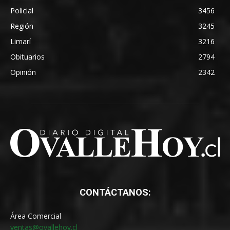
Policial
3456
Región
3245
Limarí
3216
Obituarios
2794
Opinión
2342
CONTÁCTANOS:
Área Comercial
ventas@ovallehoy.cl