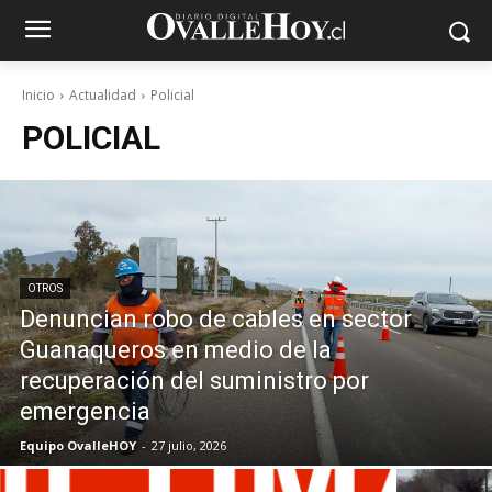
Inicio
Actualidad
Policial
POLICIAL
OTROS
Denuncian robo de cables en sector
Guanaqueros en medio de la
recuperación del suministro por
emergencia
Equipo OvalleHOY
-
27 julio, 2026