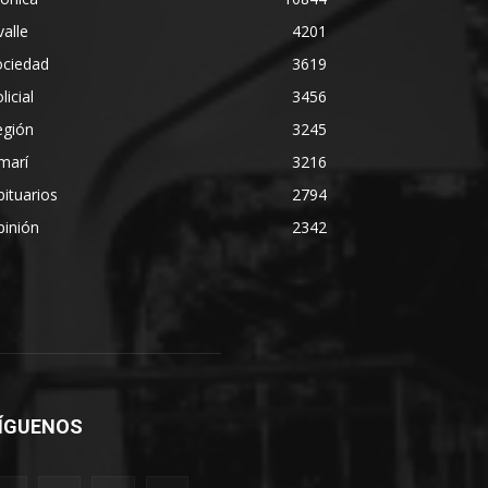
alle
4201
ociedad
3619
licial
3456
egión
3245
marí
3216
ituarios
2794
pinión
2342
ÍGUENOS