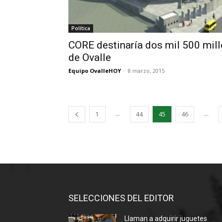
Política
CORE destinaría dos mil 500 mill
de Ovalle
Equipo OvalleHOY
-
8 marzo, 2015
...
...
1
44
45
46
SELECCIONES DEL EDITOR
Llaman a adquirir juguetes