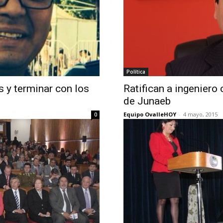
Política
s y terminar con los
Ratifican a ingeniero
de Junaeb
Equipo OvalleHOY
-
4 mayo, 2015
0