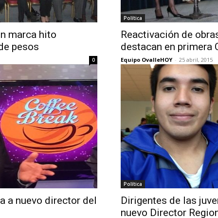
Política
ón marca hito
Reactivación de obra
 de pesos
destacan en primera C
Equipo OvalleHOY
-
25 abril, 2015
0
Política
a a nuevo director del
Dirigentes de las ju
nuevo Director Region