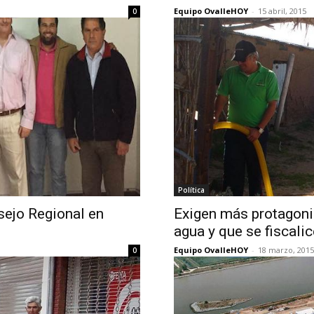
Equipo OvalleHOY
-
15 abril, 2015
0
Política
sejo Regional en
Exigen más protagon
agua y que se fiscali
Equipo OvalleHOY
-
18 marzo, 2015
0