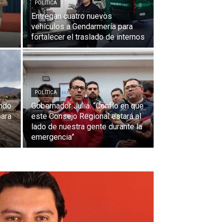
POLÍTICA
Entregan cuatro nuevos
vehículos a Gendarmería para
fortalecer el traslado de internos
POLÍTICA
ondo
Gobernador Juliá: “Confío en que
para
este Consejo Regional estará al
lado de nuestra gente durante la
emergencia”