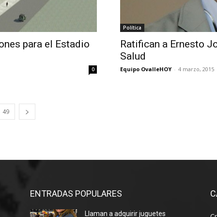
Política
ones para el Estadio
Ratifican a Ernesto J
Salud
Equipo OvalleHOY
-
4 marzo, 2015
0
49
ENTRADAS POPULARES
C
Llaman a adquirir juguetes
Cr