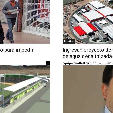
Política
to para impedir
Ingresan proyecto de 
de agua desalinizada
Equipo OvalleHOY
-
12 marzo, 2015
0