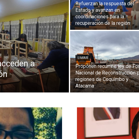
Refuerzan la respuesta del
Estado y avanzan en
coordinaciones para la
recuperación de la región
LIMARÍ
acceden a
Proponen recurrir a ley de F
ón
Nacional de Reconstrucción 
regiones de Coquimbo y
Atacama