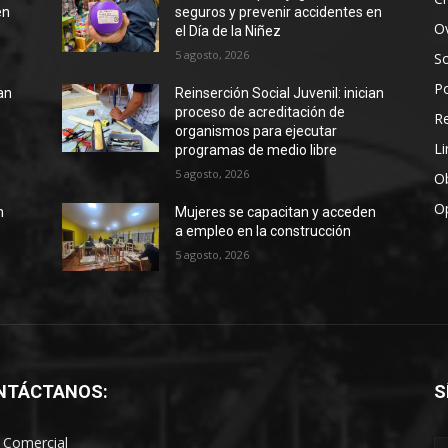
en
seguros y prevenir accidentes en
Ov
el Día de la Niñez
5 agosto, 2026
S
Po
ian
Reinserción Social Juvenil: inician
proceso de acreditación de
R
organismos para ejecutar
Li
programas de medio libre
5 agosto, 2026
Ob
O
n
Mujeres se capacitan y acceden
a empleo en la construcción
5 agosto, 2026
NTÁCTANOS:
S
 Comercial