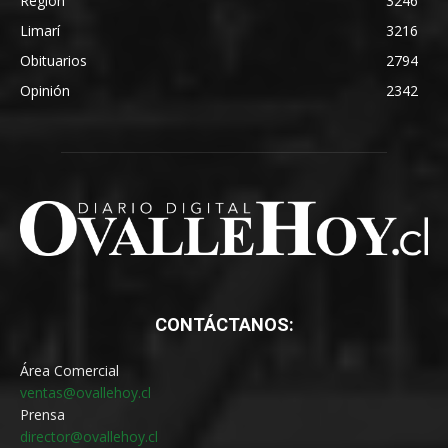
Región
3246
Limarí
3216
Obituarios
2794
Opinión
2342
CONTÁCTANOS:
Área Comercial
ventas@ovallehoy.cl
Prensa
director@ovallehoy.cl