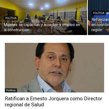
POLÍTICA
POLÍTICA
Refuerzan
Mujeres se capacitan y acceden a empleo en
en coordin
la construcción
región
Política
Ratifican a Ernesto Jorquera como Director
regional de Salud