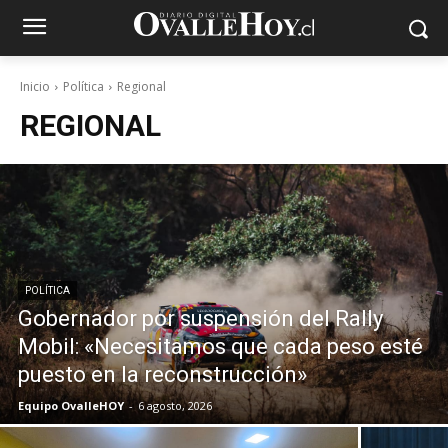
Inicio
Política
Regional
REGIONAL
POLÍTICA
Gobernador por suspensión del Rally
Mobil: «Necesitamos que cada peso esté
puesto en la reconstrucción»
Equipo OvalleHOY
-
6 agosto, 2026