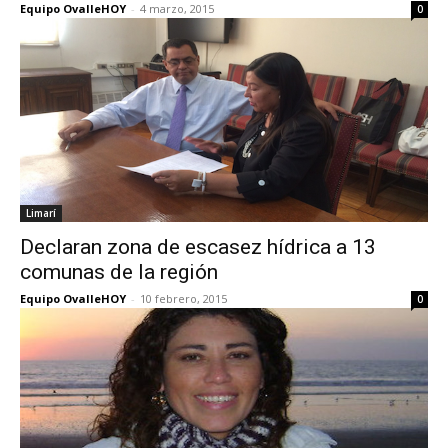
Equipo OvalleHOY
-
4 marzo, 2015
0
Limarí
Declaran zona de escasez hídrica a 13
comunas de la región
Equipo OvalleHOY
-
10 febrero, 2015
0