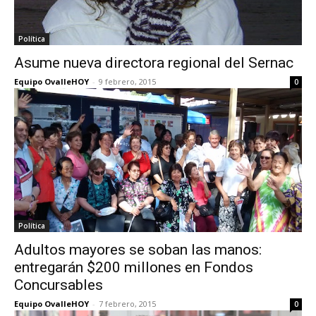
Política
Asume nueva directora regional del Sernac
Equipo OvalleHOY
-
9 febrero, 2015
0
Política
Adultos mayores se soban las manos:
entregarán $200 millones en Fondos
Concursables
Equipo OvalleHOY
-
7 febrero, 2015
0