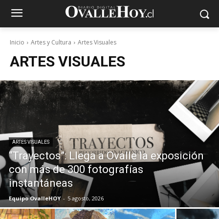
Inicio
Artes y Cultura
Artes Visuales
ARTES VISUALES
ARTES VISUALES
“Trayectos”: Llega a Ovalle la exposición
con más de 300 fotografías
instantáneas
Equipo OvalleHOY
-
5 agosto, 2026