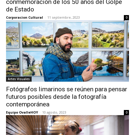
conmemoración de los 50 años del Golpe
de Estado
Corporacion Cultural
-
11 septiembre, 2023
0
Artes Visuales
Fotógrafos limarinos se reúnen para pensar
futuros posibles desde la fotografía
contemporánea
Equipo OvalleHOY
-
10 agosto, 2023
0