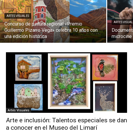
ARTES VISUALES
ARTES VISUA
Concurso de pintura regional «Premio
Guillermo Pizarro Vega» celebra 10 años con
Documental
una edición histórica
microcine 
Artes Visuales
Arte e inclusión: Talentos especiales se dan
a conocer en el Museo del Limarí