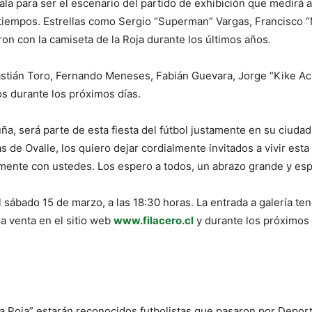
 gala para ser el escenario del partido de exhibición que medirá
 tiempos. Estrellas como Sergio “Superman” Vargas, Francisco 
ron con la camiseta de la Roja durante los últimos años.
bastián Toro, Fernando Meneses, Fabián Guevara, Jorge “Kike Ac
s durante los próximos días.
a, será parte de esta fiesta del fútbol justamente en su ciudad n
de Ovalle, los quiero dejar cordialmente invitados a vivir esta
mente con ustedes. Los espero a todos, un abrazo grande y es
l sábado 15 de marzo, a las 18:30 horas. La entrada a galería ten
la venta en el sitio web
www.filacero.cl
y durante los próximos 
 “la Roja” estarán reconocidos futbolistas que pasaron por Depor