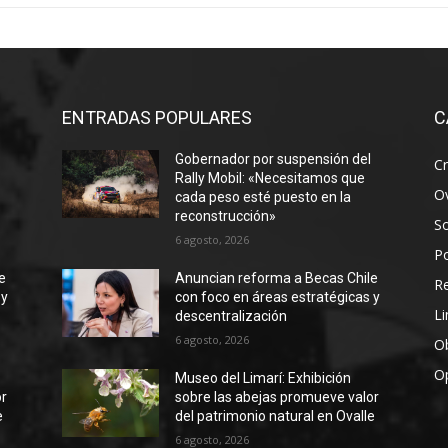
ENTRADAS POPULARES
C
Gobernador por suspensión del
Cr
Rally Mobil: «Necesitamos que
Ov
cada peso esté puesto en la
reconstrucción»
S
6 agosto, 2026
Po
e
Anuncian reforma a Becas Chile
R
 y
con foco en áreas estratégicas y
Li
descentralización
6 agosto, 2026
Ob
O
Museo del Limarí: Exhibición
or
sobre las abejas promueve valor
e
del patrimonio natural en Ovalle
6 agosto, 2026