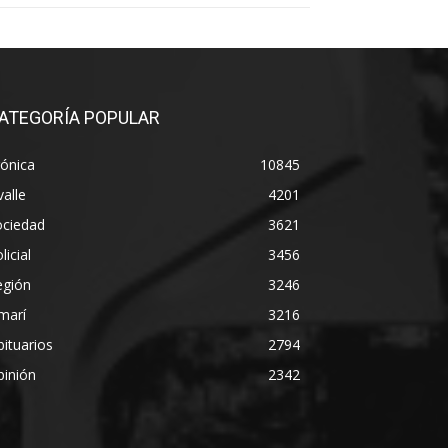
ATEGORÍA POPULAR
ónica
10845
alle
4201
ociedad
3621
licial
3456
egión
3246
marí
3216
ituarios
2794
pinión
2342