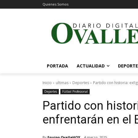
Quienes Somos
PORTADA
ACTUALIDAD
DEPORTE
Inicio
ultimas
Deportes
Partido con historia: exfi
Deportes
Fútbol Profesional
Partido con histor
enfrentarán en el 
By
Equipo OvalleHOY
4 marzo, 2025