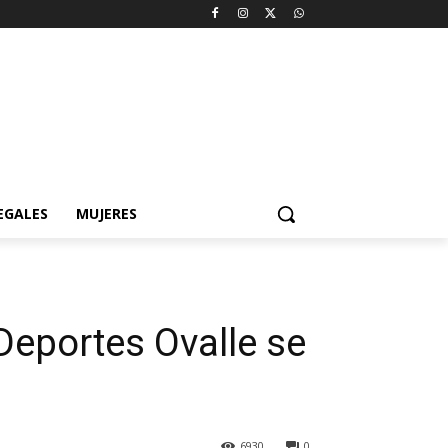
EGALES
MUJERES
 Deportes Ovalle se
6930
0