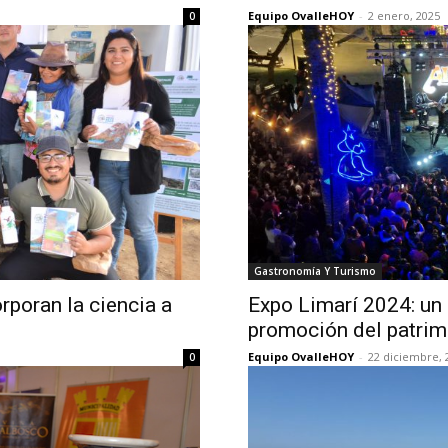
Equipo OvalleHOY
-
2 enero, 2025
0
Gastronomía Y Turismo
rporan la ciencia a
Expo Limarí 2024: un 
promoción del patrim
Equipo OvalleHOY
-
22 diciembre, 
0