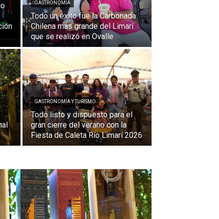
GASTRONOMÍA
co
Todo un éxito fue la Carbonada
ción
Chilena más grande del Limarí
que se realizó en Ovalle
GASTRONOMÍA Y TURISMO
Todo listo y dispuesto para el
nal
gran cierre del verano con la
Fiesta de Caleta Río Limarí 2026