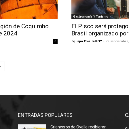
Gastronomía Y Turismo
egión de Coquimbo
El Pisco será protago
e 2024
Brasil organizado por
Equipo OvalleHOY
-
29 septiembre,
0
ENTRADAS POPULARES
C
Crianceros de Ovalle recibieron
Cr