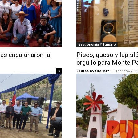
Gastronomía Y Turismo
cas engalanaron la
Pisco, queso y lapisl
orgullo para Monte Pa
Equipo OvalleHOY
-
6 febrero, 202
0