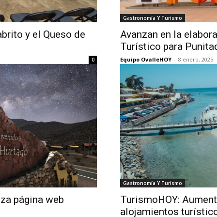
Gastronomía Y Turismo
abrito y el Queso de
Avanzan en la elabora
Turístico para Punita
Equipo OvalleHOY
-
8 enero, 2025
0
Gastronomía Y Turismo
nza página web
TurismoHOY: Aumenta
alojamientos turísti