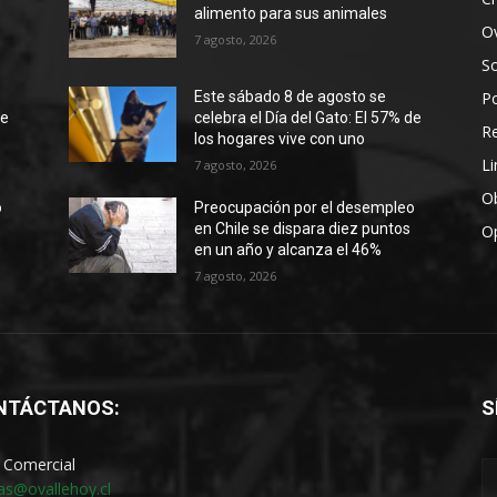
alimento para sus animales
Ov
7 agosto, 2026
S
Po
Este sábado 8 de agosto se
de
celebra el Día del Gato: El 57% de
R
los hogares vive con uno
Li
7 agosto, 2026
Ob
o
Preocupación por el desempleo
en Chile se dispara diez puntos
O
en un año y alcanza el 46%
7 agosto, 2026
NTÁCTANOS:
S
 Comercial
as@ovallehoy.cl