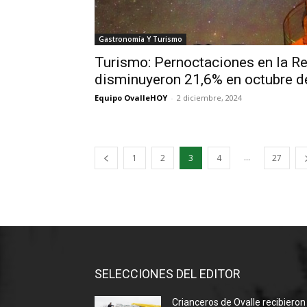
Gastronomía Y Turismo
Turismo: Pernoctaciones en la R
disminuyeron 21,6% en octubre d
Equipo OvalleHOY
-
2 diciembre, 2024
...
1
2
3
4
27
SELECCIONES DEL EDITOR
Crianceros de Ovalle recibieron