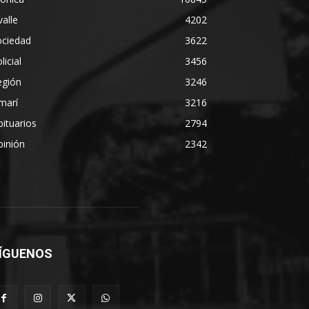
alle
4202
ociedad
3622
licial
3456
egión
3246
marí
3216
ituarios
2794
pinión
2342
ÍGUENOS