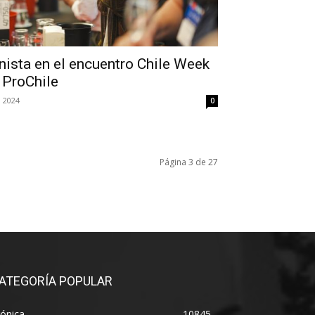
nista en el encuentro Chile Week
 ProChile
 2024
0
Página 3 de 27
ATEGORÍA POPULAR
ónica
10845