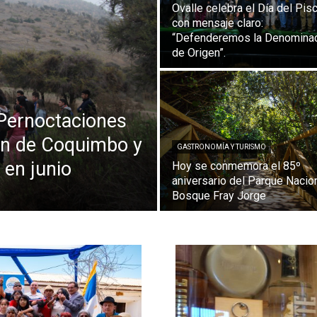
Ovalle celebra el Día del Pis
con mensaje claro:
“Defenderemos la Denomina
de Origen”.
Pernoctaciones
ón de Coquimbo y
GASTRONOMÍA Y TURISMO
 en junio
Hoy se conmemora el 85º
aniversario del Parque Nacio
Bosque Fray Jorge