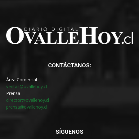
CONTÁCTANOS:
Área Comercial
ventas@ovallehoy.cl
Prensa
director@ovallehoy.cl
prensa@ovallehoy.cl
SÍGUENOS