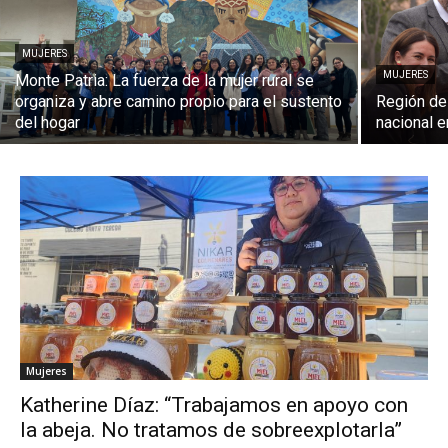
MUJERES
MUJERES
Monte Patria: La fuerza de la mujer rural se
organiza y abre camino propio para el sustento
Región de
del hogar
nacional e
Mujeres
Katherine Díaz: “Trabajamos en apoyo con
la abeja. No tratamos de sobreexplotarla”