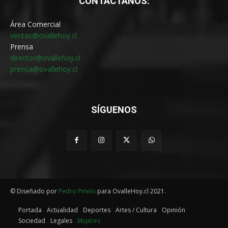
CONTÁCTANOS:
Área Comercial
ventas@ovallehoy.cl
Prensa
director@ovallehoy.cl
prensa@ovallehoy.cl
SÍGUENOS
© Diseñado por
Pedro Pinelo
para OvalleHoy.cl 2021.
Portada
Actualidad
Deportes
Artes / Cultura
Opinión
Sociedad
Legales
Mujeres