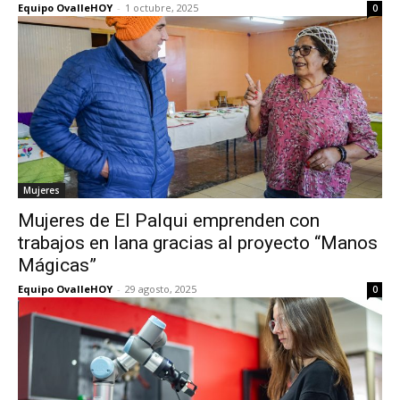
Equipo OvalleHOY
-
1 octubre, 2025
0
Mujeres
Mujeres de El Palqui emprenden con
trabajos en lana gracias al proyecto “Manos
Mágicas”
Equipo OvalleHOY
-
29 agosto, 2025
0