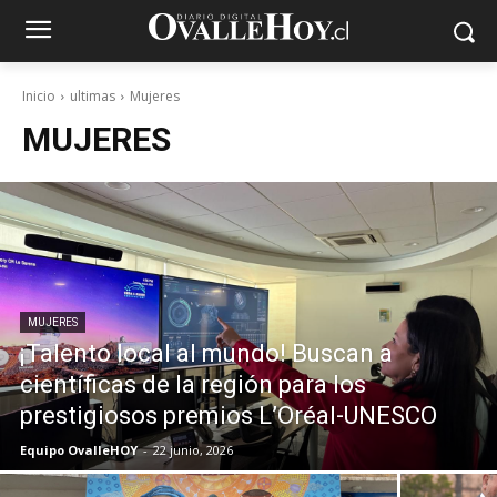
Inicio
ultimas
Mujeres
MUJERES
MUJERES
¡Talento local al mundo! Buscan a
científicas de la región para los
prestigiosos premios L’Oréal-UNESCO
Equipo OvalleHOY
-
22 junio, 2026