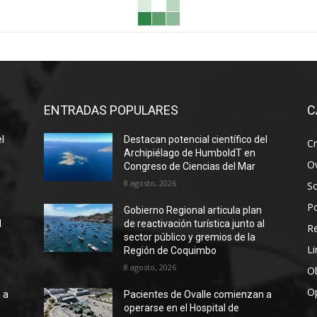
ENTRADAS POPULARES
C
el
Destacan potencial científico del
Cr
Archipiélago de HumboldT en
Ov
Congreso de Ciencias del Mar
8 agosto, 2026
S
Po
Gobierno Regional articula plan
l
de reactivación turística junto al
R
sector público y gremios de la
Li
Región de Coquimbo
8 agosto, 2026
Ob
O
 a
Pacientes de Ovalle comienzan a
operarse en el Hospital de