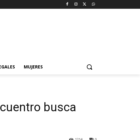
EGALES
MUJERES
ncuentro busca
1214
0