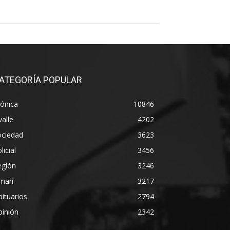
ATEGORÍA POPULAR
ónica
10846
alle
4202
ociedad
3623
licial
3456
egión
3246
marí
3217
ituarios
2794
pinión
2342