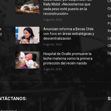
Cr
Rally Mobil: «Necesitamos que
Ov
cada peso esté puesto en la
reconstrucción»
S
6 agosto, 2026
Po
e
Anuncian reforma a Becas Chile
R
 y
con foco en áreas estratégicas y
Li
descentralización
6 agosto, 2026
Ob
O
Hospital de Ovalle promueve la
a
leche materna como la primera
protección del recién nacido
6 agosto, 2026
NTÁCTANOS:
S