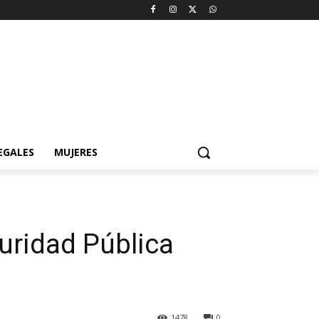
EGALES
MUJERES
guridad Pública
1478
0