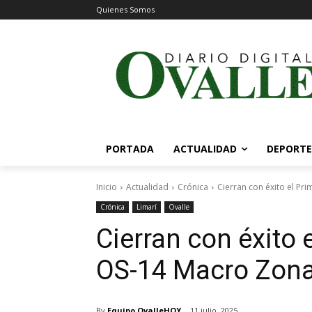
Quienes Somos
PORTADA
ACTUALIDAD
DEPORTE
Inicio
Actualidad
Crónica
Cierran con éxito el Pr
Crónica
Limarí
Ovalle
Cierran con éxito
OS-14 Macro Zona 
By
Equipo OvalleHOY
11 julio, 2025