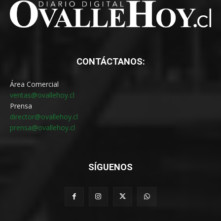
CONTÁCTANOS:
Área Comercial
ventas@ovallehoy.cl
Prensa
director@ovallehoy.cl
prensa@ovallehoy.cl
SÍGUENOS