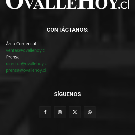
CONTÁCTANOS:
Área Comercial
ventas@ovallehoy.cl
Prensa
director@ovallehoy.cl
prensa@ovallehoy.cl
SÍGUENOS