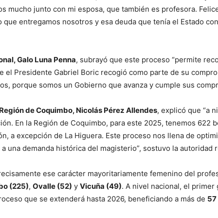
s mucho junto con mi esposa, que también es profesora. Felice
o que entregamos nosotros y esa deuda que tenía el Estado con
onal, Galo Luna Penna
, subrayó que este proceso “permite rec
que el Presidente Gabriel Boric recogió como parte de su com
ntos, porque somos un Gobierno que avanza y cumple sus compr
 Región de Coquimbo, Nicolás Pérez Allendes
, explicó que “a 
ción. En la Región de Coquimbo, para este 2025, tenemos 622 be
n, a excepción de La Higuera. Este proceso nos llena de opti
a una demanda histórica del magisterio”, sostuvo la autoridad 
precisamente ese carácter mayoritariamente femenino del prof
o (225)
,
Ovalle (52)
y
Vicuña (49)
. A nivel nacional, el prime
proceso que se extenderá hasta 2026, beneficiando a más de
57 