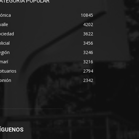
ATEGORÍA POPULAR
ónica
10845
alle
4202
ociedad
3622
licial
3456
egión
3246
marí
3216
ituarios
2794
pinión
2342
ÍGUENOS