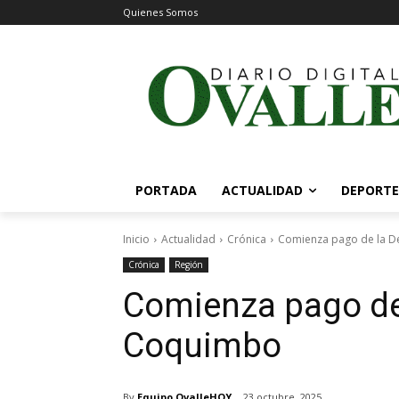
Quienes Somos
PORTADA
ACTUALIDAD
DEPORTE
Inicio
Actualidad
Crónica
Comienza pago de la De
Crónica
Región
Comienza pago de 
Coquimbo
By
Equipo OvalleHOY
23 octubre, 2025