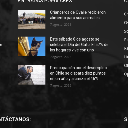
ENTRADAS POPULARES
C
Crianceros de Ovalle recibieron
Cr
alimento para sus animales
Ov
7 agosto, 2026
S
Po
Este sábado 8 de agosto se
de
celebra el Día del Gato: El 57% de
R
los hogares vive con uno
Li
7 agosto, 2026
Ob
o
Preocupación por el desempleo
en Chile se dispara diez puntos
O
en un año y alcanza el 46%
7 agosto, 2026
NTÁCTANOS:
S