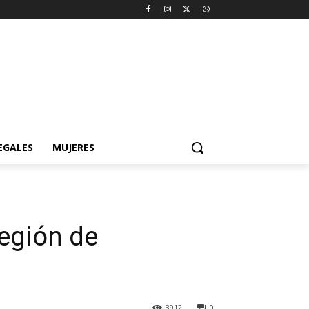
EGALES
MUJERES
región de
3912
0