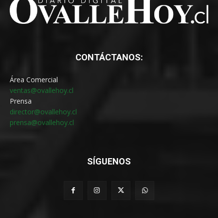
CONTÁCTANOS:
Área Comercial
ventas@ovallehoy.cl
Prensa
director@ovallehoy.cl
prensa@ovallehoy.cl
SÍGUENOS