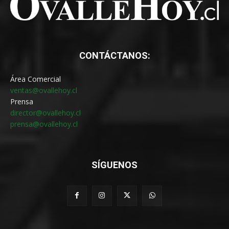
CONTÁCTANOS:
Área Comercial
ventas@ovallehoy.cl
Prensa
director@ovallehoy.cl
prensa@ovallehoy.cl
SÍGUENOS