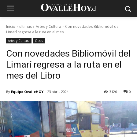
Inicio
ultimas
Artes y Cultura
Con novedades Bibliomóvil del
Limarí regresa a la ruta en el mes...
Artes y Cultura
Otras
Con novedades Bibliomóvil del
Limarí regresa a la ruta en el
mes del Libro
By
Equipo OvalleHOY
23 abril, 2024
3126
0